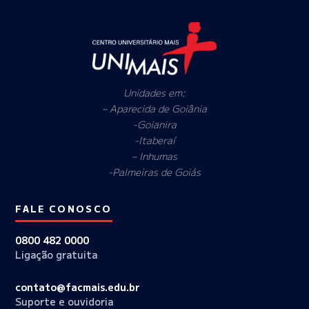
Unidades em:
– Aparecida de Goiânia
-Goianira
-Itaberaí
– Inhumas
-Palmeiras de Goiás
FALE CONOSCO
0800 482 0000
Ligação gratuita
contato@facmais.edu.br
Suporte e ouvidoria